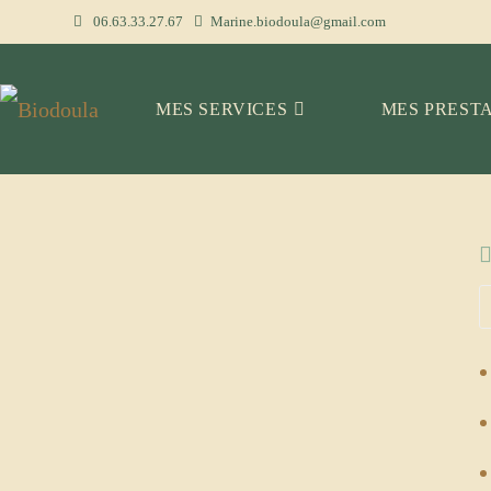
Skip
06.63.33.27.67
Marine.biodoula@gmail.com
to
content
MES SERVICES
MES PREST