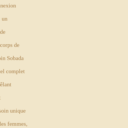
nnexion
i un
nde
 corps de
oin Sobada
tuel complet
êlant
t
soin unique
 les femmes,