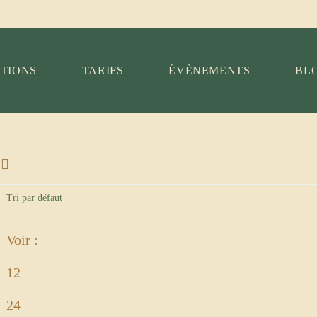
ATIONS
TARIFS
ÉVÈNEMENTS
BL
Voir :
12
24