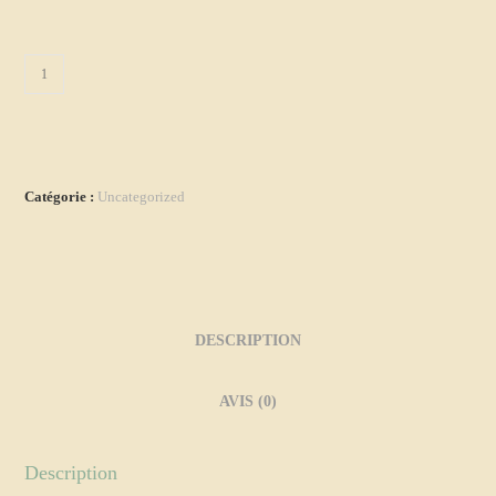
quantité
de
Accompagnement
de
Catégorie :
Uncategorized
l’allaitement
DESCRIPTION
AVIS (0)
Description