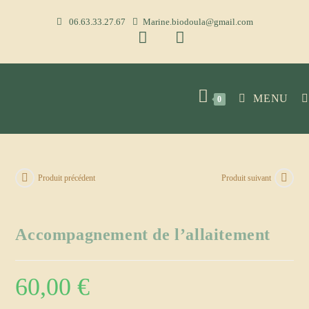
Skip
06.63.33.27.67
Marine.biodoula@gmail.com
to
content
MENU
0
Produit précédent
Produit suivant
Accompagnement de l’allaitement
60,00
€