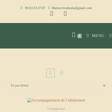
Skip
06.63.33.27.67
Marine.biodoula@gmail.com
to
content
MENU
0
Uncategorized